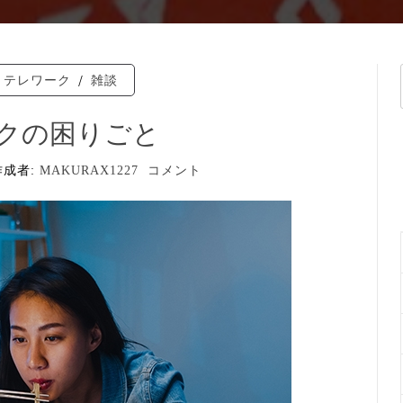
テレワーク
/
雑談
クの困りごと
作成者:
MAKURAX1227
コメント